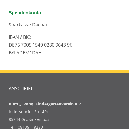
Spendenkonto
Sparkasse Dachau
IBAN / BIC:
DE76 7005 1540 0280 9643 96
BYLADEM1DAH
ANSCHRIFT
Büro „Evang. Kindergartenverein e.V.“
Indersdorfer Str. 49c
85244 Großinzemoos
Tel.: 08139 – 8280