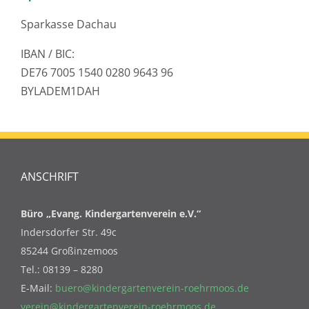
Sparkasse Dachau
IBAN / BIC:
DE76 7005 1540 0280 9643 96
BYLADEM1DAH
ANSCHRIFT
Büro „Evang. Kindergartenverein e.V.“
Indersdorfer Str. 49c
85244 Großinzemoos
Tel.: 08139 – 8280
E-Mail:
buero@kindergartenverein-roehrmoos.de
verein@kindergartenverein-roehrmoos.de