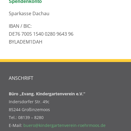
Spendenkonto
Sparkasse Dachau
IBAN / BIC:
DE76 7005 1540 0280 9643 96
BYLADEM1DAH
ANSCHRIFT
Büro „Evang. Kindergartenverein e.V.“
Indersdorfer Str. 49c
85244 Großinzemoos
Tel.: 08139 – 8280
E-Mail:
buero@kindergartenverein-roehrmoos.de