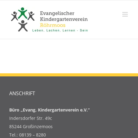
Zum
Inhalt
springen
ANSCHRIFT
Büro „Evang. Kindergartenverein e.V.“
Indersdorfer Str. 49c
85244 Großinzemoos
Tel.: 08139 – 8280